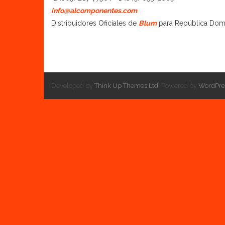
info@alcomponentes.com
Distribuidores Oficiales de
Blum
para República Dom
Developed by
Think Up Themes Ltd
. Powered by
WordPre