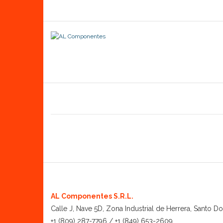
AL Componentes S.R.L.
Calle J, Nave 5D, Zona Industrial de Herrera, Santo 
+1 (809) 287-7796 / +1 (849) 653-2609