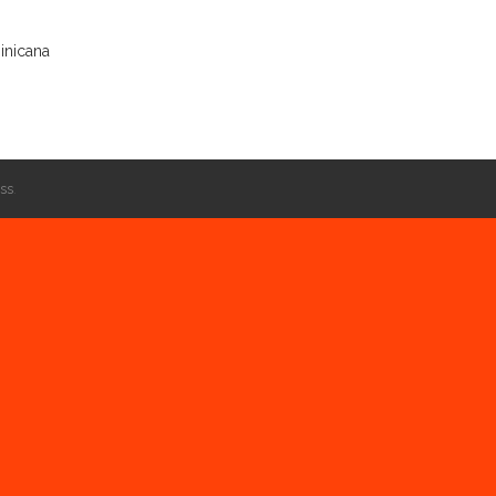
inicana
ss
.